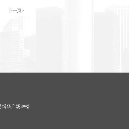
下一页>
号博华广场39楼