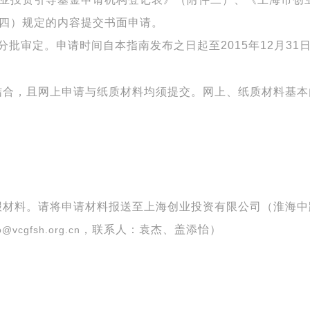
四）规定的内容提交书面申请。
分批审定。申请时间自本指南发布之日起至
2015
年
12
月
31
结合，且网上申请与纸质材料均须提交。网上、纸质材料基本
报材料。请将申请材料报送至上海创业投资有限公司（淮海中
，联系人：袁杰、盖添怡）
o@vcgfsh.org.cn